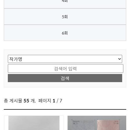
4회
5회
6회
게시물 검색
총 게시물
55
개
,
페이지
1
/ 7