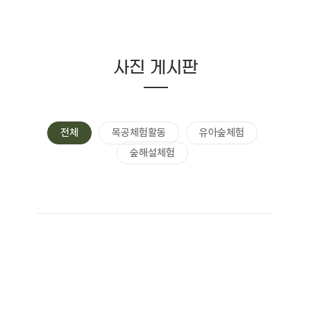
사진 게시판
전체
목공체험활동
유아숲체험
숲해설체험