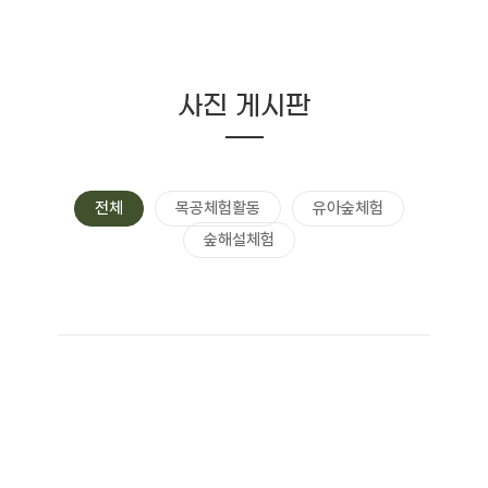
사진 게시판
전체
목공체험활동
유아숲체험
숲해설체험