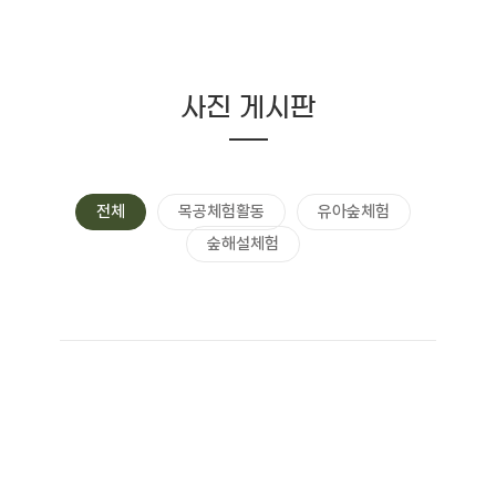
사진 게시판
전체
목공체험활동
유아숲체험
숲해설체험