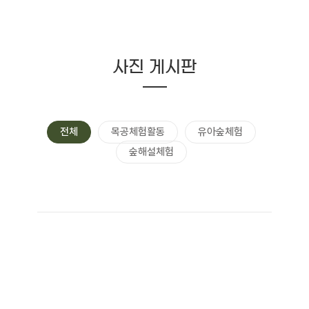
사진 게시판
전체
목공체험활동
유아숲체험
숲해설체험