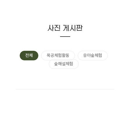
사진 게시판
전체
목공체험활동
유아숲체험
숲해설체험