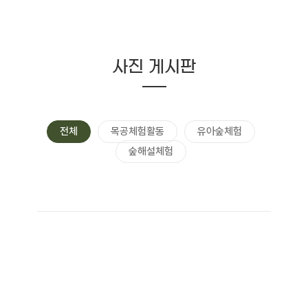
사진 게시판
전체
목공체험활동
유아숲체험
숲해설체험