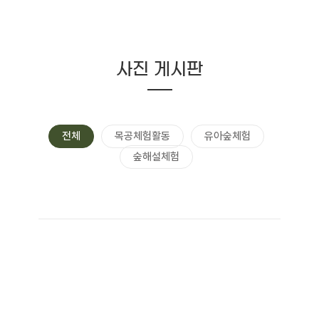
사진 게시판
전체
목공체험활동
유아숲체험
숲해설체험