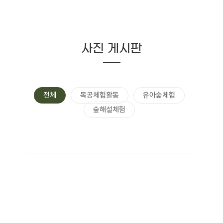
사진 게시판
전체
목공체험활동
유아숲체험
숲해설체험