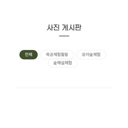
사진 게시판
전체
목공체험활동
유아숲체험
숲해설체험