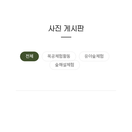
사진 게시판
전체
목공체험활동
유아숲체험
숲해설체험