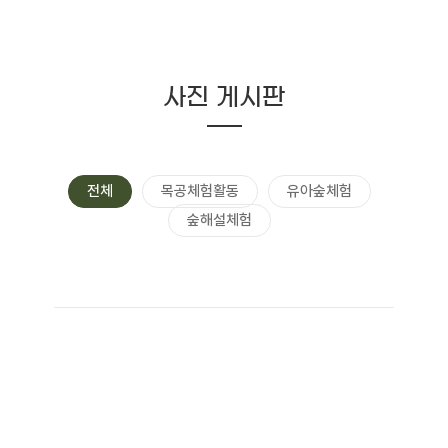
사진 게시판
전체
목공체험활동
유아숲체험
숲해설체험