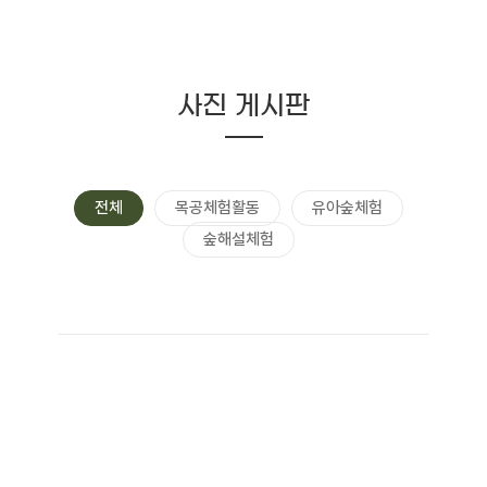
사진 게시판
전체
목공체험활동
유아숲체험
숲해설체험