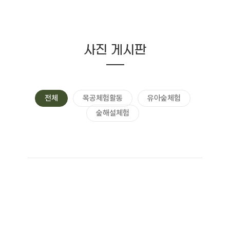
사진 게시판
전체
목공체험활동
유아숲체험
숲해설체험