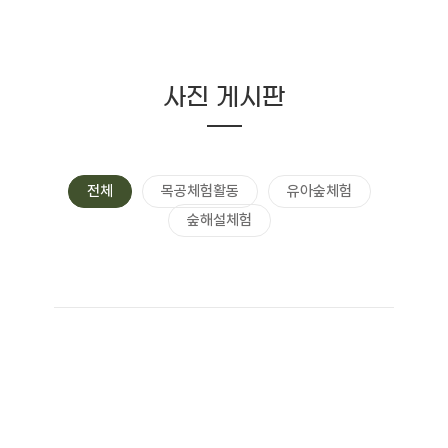
사진 게시판
전체
목공체험활동
유아숲체험
숲해설체험