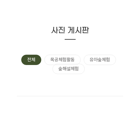
사진 게시판
전체
목공체험활동
유아숲체험
숲해설체험