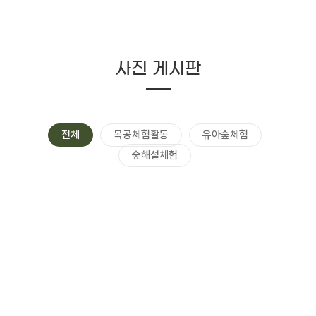
사진 게시판
전체
목공체험활동
유아숲체험
숲해설체험