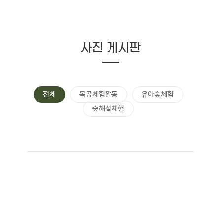
사진 게시판
전체
목공체험활동
유아숲체험
숲해설체험