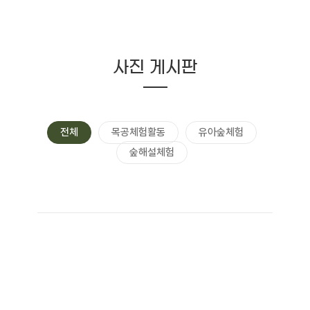
사진 게시판
전체
목공체험활동
유아숲체험
숲해설체험