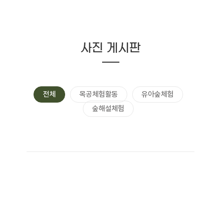
사진 게시판
전체
목공체험활동
유아숲체험
숲해설체험