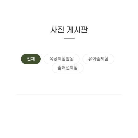
사진 게시판
전체
목공체험활동
유아숲체험
숲해설체험