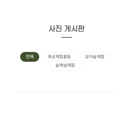
사진 게시판
전체
목공체험활동
유아숲체험
숲해설체험