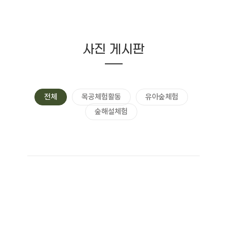
사진 게시판
전체
목공체험활동
유아숲체험
숲해설체험