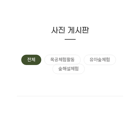
사진 게시판
전체
목공체험활동
유아숲체험
숲해설체험