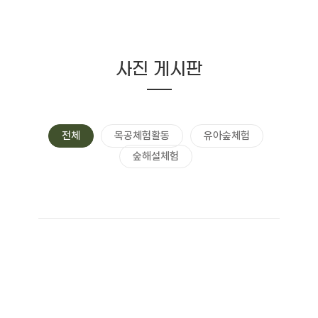
사진 게시판
전체
목공체험활동
유아숲체험
숲해설체험