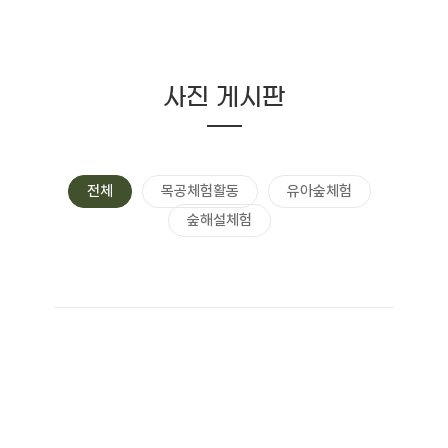
사진 게시판
전체
목공체험활동
유아숲체험
숲해설체험