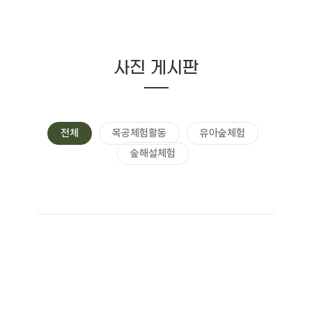
사진 게시판
전체
목공체험활동
유아숲체험
숲해설체험