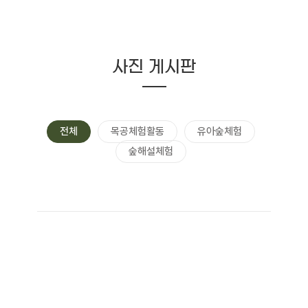
사진 게시판
전체
목공체험활동
유아숲체험
숲해설체험