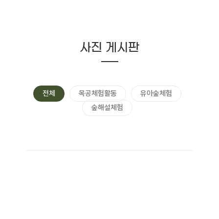
사진 게시판
전체
목공체험활동
유아숲체험
숲해설체험