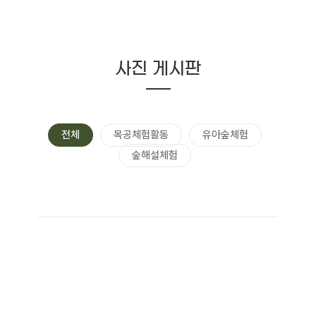
사진 게시판
전체
목공체험활동
유아숲체험
숲해설체험