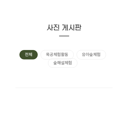
사진 게시판
전체
목공체험활동
유아숲체험
숲해설체험