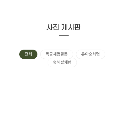
사진 게시판
전체
목공체험활동
유아숲체험
숲해설체험