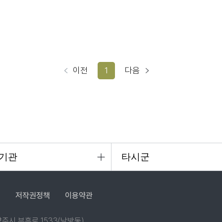
이전
1
다음
침
저작권정책
이용약관
 양주시 부흥로 1533(남방동)