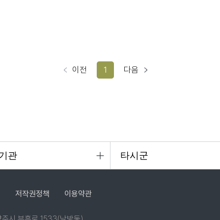
이전
1
다음
침
저작권정책
이용약관
 양주시 부흥로 1533(남방동)