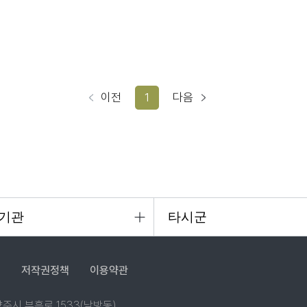
이전
1
다음
침
저작권정책
이용약관
 양주시 부흥로 1533(남방동)