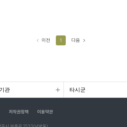
이전
1
다음
침
저작권정책
이용약관
 양주시 부흥로 1533(남방동)