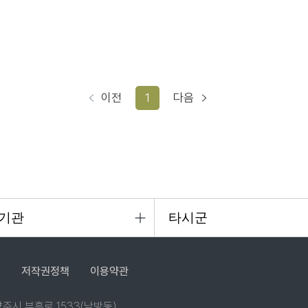
이전
1
다음
침
저작권정책
이용약관
 양주시 부흥로 1533(남방동)