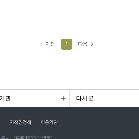
이전
1
다음
침
저작권정책
이용약관
 양주시 부흥로 1533(남방동)