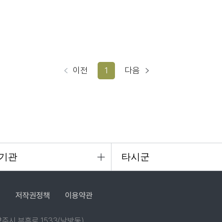
이전
1
다음
침
저작권정책
이용약관
 양주시 부흥로 1533(남방동)