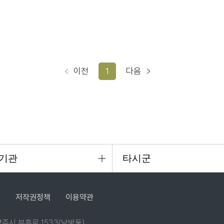
이전
1
다음
침
저작권정책
이용약관
 양주시 부흥로 1533(남방동)