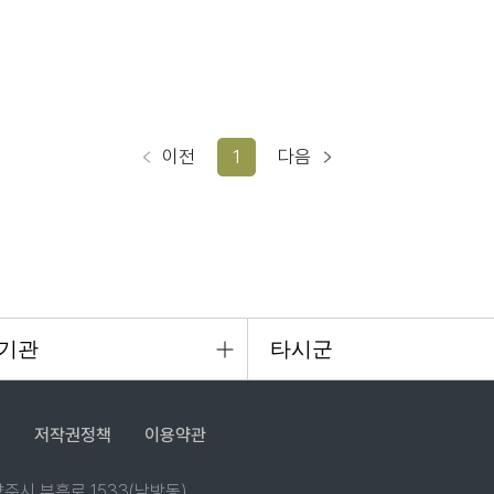
이전
1
다음
침
저작권정책
이용약관
 양주시 부흥로 1533(남방동)