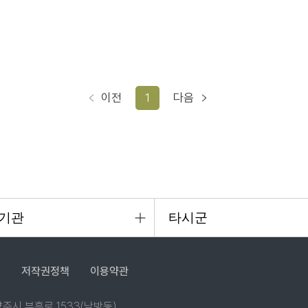
이전
1
다음
침
저작권정책
이용약관
 양주시 부흥로 1533(남방동)