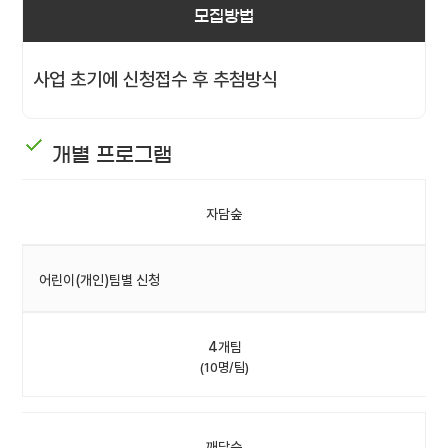
모집방법
사업 초기에 신청접수 후 추첨방식
개별 프로그램
자담숲
어린이(개인)팀별 신청
4개팀
(10명/팀)
깨담숲