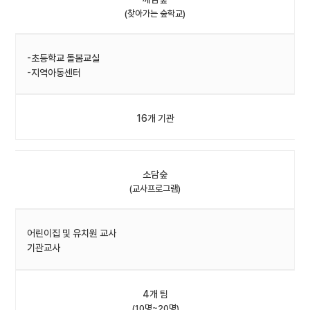
(찾아가는 숲학교)
-초등학교 돌봄교실
-지역아동센터
16개 기관
소담숲
(교사프로그램)
어린이집 및 유치원 교사
기관교사
4개 팀
(10명~20명)