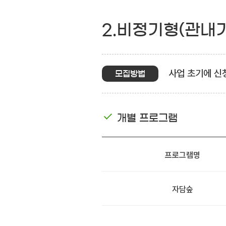
2.비정기형(관내
사업 초기에 신
모집방법
개별 프로그램
프로그램명
자담숲