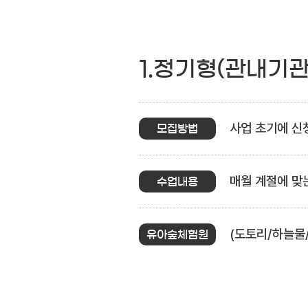
1.정기형(관내기
사업 초기에 신청
모집방법
매월 계절에 맞
수업내용
(도토리/하늘물
유아숲체험원