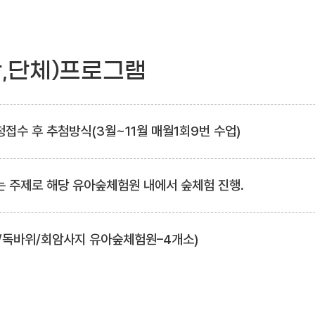
관,단체)프로그램
접수 후 추첨방식(3월~11월 매월1회9번 수업)
는 주제로 해당 유아숲체험원 내에서 숲체험 진행.
/독바위/회암사지 유아숲체험원–4개소)