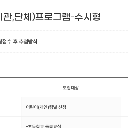
기관,단체)프로그램–수시형
청접수 후 추첨방식
모집대상
어린이(개인)팀별 신청
-초등학교 돌봄교실