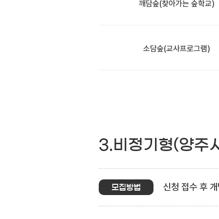
깨담숲
(찾아가는 숲학교)
소담숲
(교사프로그램)
3.비정기형(양주
신청 접수 후 개
모집방법