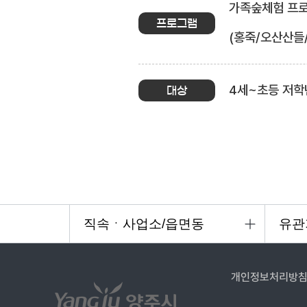
가족숲체험 프로그
프로그램
(홍죽/오산산들
4세~초등 저학
대상
개인정보처리방