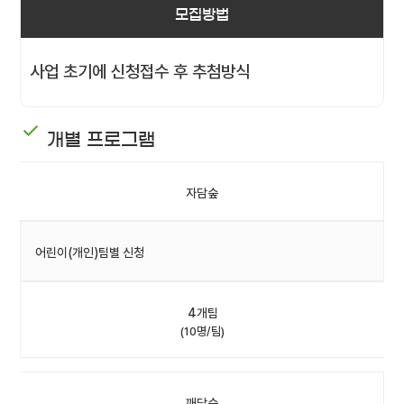
모집방법
사업 초기에 신청접수 후 추첨방식
개별 프로그램
자담숲
어린이(개인)팀별 신청
4개팀
(10명/팀)
깨담숲