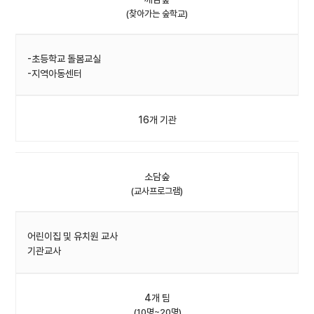
(찾아가는 숲학교)
-초등학교 돌봄교실
-지역아동센터
16개 기관
소담숲
(교사프로그램)
어린이집 및 유치원 교사
기관교사
4개 팀
(10명~20명)