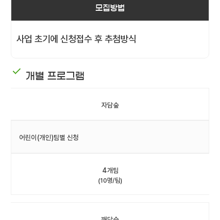
모집방법
사업 초기에 신청접수 후 추첨방식
개별 프로그램
자담숲
어린이(개인)팀별 신청
4개팀
(10명/팀)
깨담숲