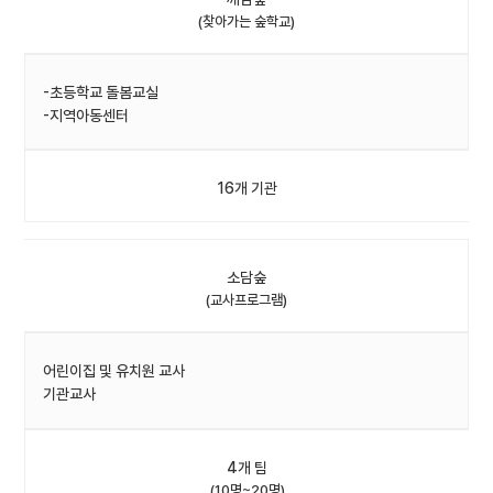
(찾아가는 숲학교)
-초등학교 돌봄교실
-지역아동센터
16개 기관
소담숲
(교사프로그램)
어린이집 및 유치원 교사
기관교사
4개 팀
(10명~20명)