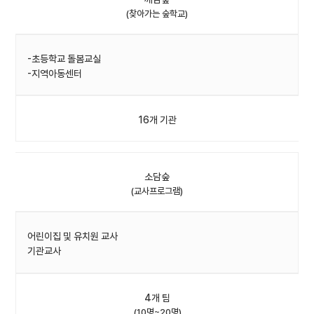
(찾아가는 숲학교)
-초등학교 돌봄교실
-지역아동센터
16개 기관
소담숲
(교사프로그램)
어린이집 및 유치원 교사
기관교사
4개 팀
(10명~20명)