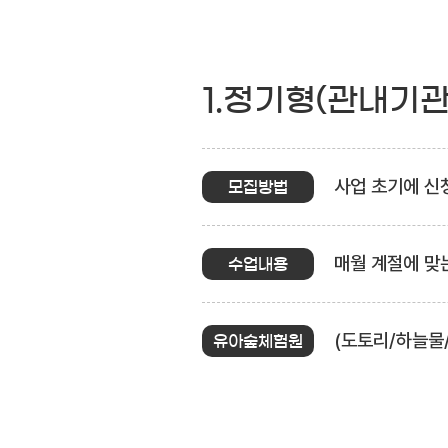
1.정기형(관내기
사업 초기에 신청
모집방법
매월 계절에 맞
수업내용
(도토리/하늘물
유아숲체험원