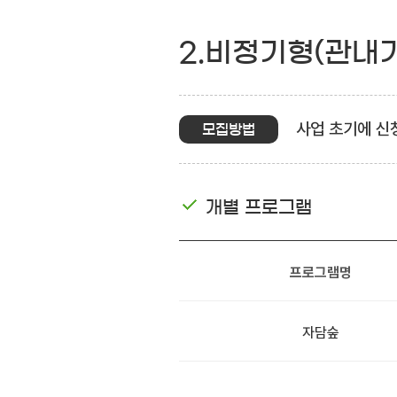
2.비정기형(관내
사업 초기에 신
모집방법
개별 프로그램
프로그램명
자담숲