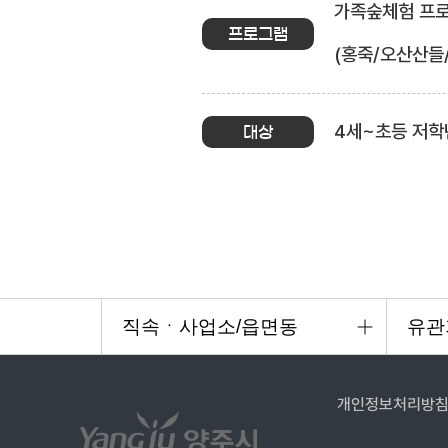
가족숲체험 프로그
프로그램
(홍죽/오산산들
4세~초등 저학
대상
개인정보처리방