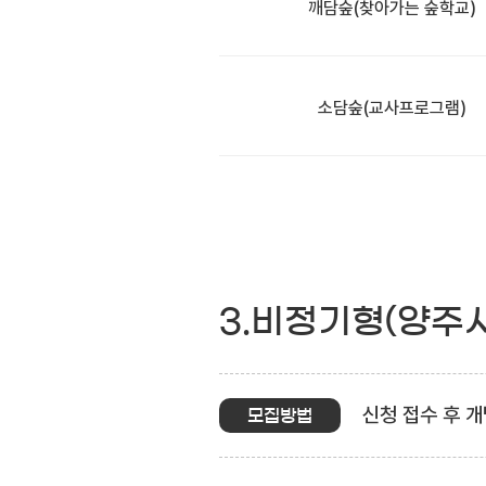
깨담숲
(찾아가는 숲학교)
소담숲
(교사프로그램)
3.비정기형(양주
신청 접수 후 개
모집방법