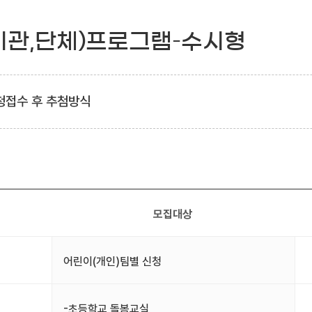
기관,단체)프로그램–수시형
청접수 후 추첨방식
모집대상
어린이(개인)팀별 신청
-초등학교 돌봄교실