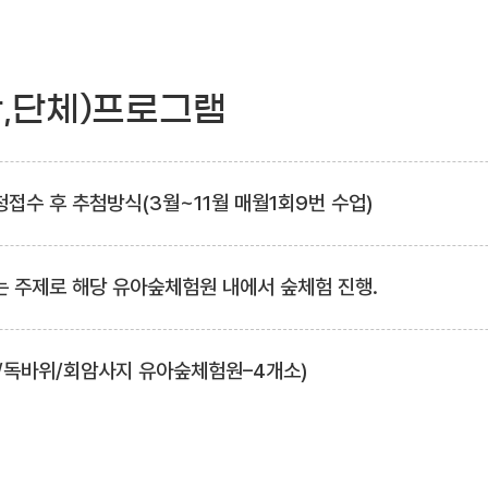
관,단체)프로그램
접수 후 추첨방식(3월~11월 매월1회9번 수업)
는 주제로 해당 유아숲체험원 내에서 숲체험 진행.
/독바위/회암사지 유아숲체험원–4개소)