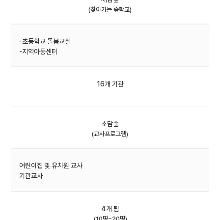
(찾아가는 숲학교)
-초등학교 돌봄교실
-지역아동센터
16개 기관
소담숲
(교사프로그램)
어린이집 및 유치원 교사
기관교사
4개 팀
(10명~20명)