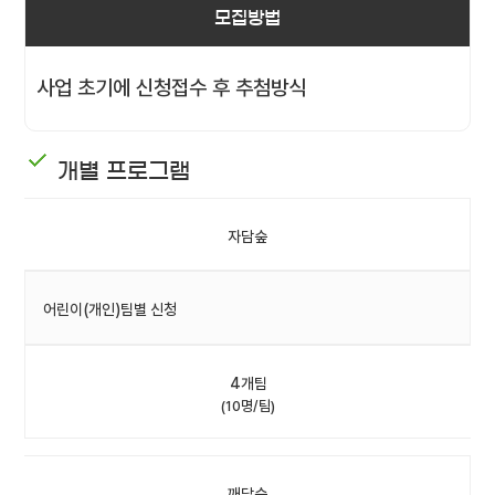
모집방법
사업 초기에 신청접수 후 추첨방식
개별 프로그램
자담숲
어린이(개인)팀별 신청
4개팀
(10명/팀)
깨담숲