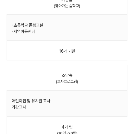
(찾아가는 숲학교)
-초등학교 돌봄교실
-지역아동센터
16개 기관
소담숲
(교사프로그램)
어린이집 및 유치원 교사
기관교사
4개 팀
(10명~20명)