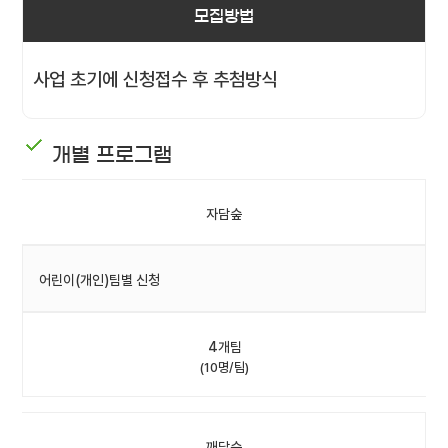
모집방법
사업 초기에 신청접수 후 추첨방식
개별 프로그램
자담숲
어린이(개인)팀별 신청
4개팀
(10명/팀)
깨담숲